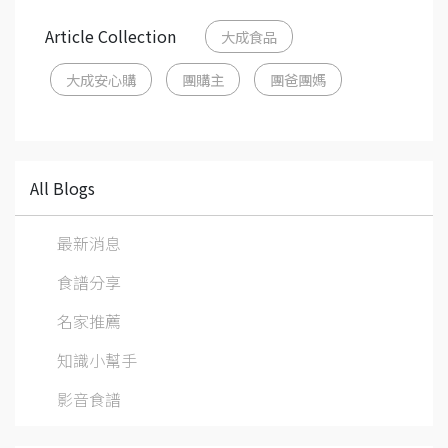
Article Collection
大成食品
大成安心購
團購主
團爸團媽
All Blogs
最新消息
食譜分享
名家推薦
知識小幫手
影音食譜