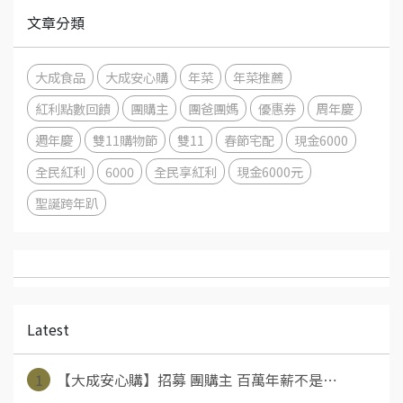
文章分類
大成食品
大成安心購
年菜
年菜推薦
紅利點數回饋
團購主
團爸團媽
優惠券
周年慶
週年慶
雙11購物節
雙11
春節宅配
現金6000
全民紅利
6000
全民享紅利
現金6000元
聖誕跨年趴
Latest
1
【大成安心購】招募 團購主 百萬年薪不是⋯