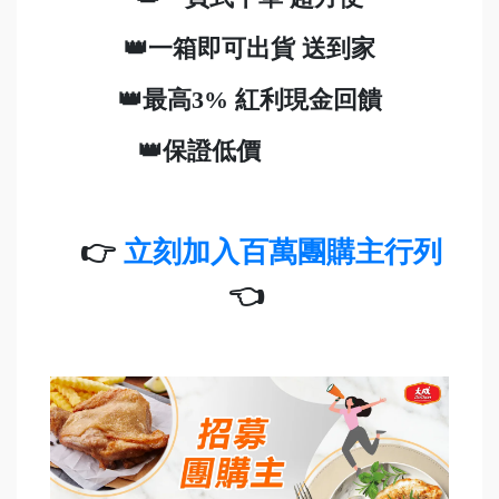
👑一箱即可出貨 送到家
👑最高3% 紅利現金回饋
👑保證低價
👉
立刻加入百萬團購主行列
👈