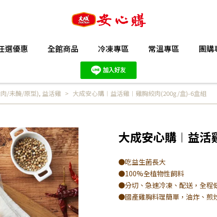
任選優惠
全館商品
冷凍專區
常溫專區
團購
肉/未醃/原型)
,
益活雞
大成安心購︱益活雞︱雞胸絞肉(200g/盒)-6盒組
大成安心購︱益活雞︱
●吃益生菌長大
●100%全植物性飼料
●分切、急速冷凍、配送，全程
●國產雞胸料理簡單，油炸、煎