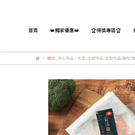
首頁
👑獨家優惠👑
🏆得獎專區🏆
雞肉
,
安心肉品、水產
,
全館商品
,
生鮮肉品(雞肉/豬