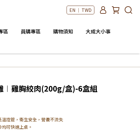
EN ｜ TWD
專區
員購專區
購物須知
大成大小事
雞胸絞肉(200g/盒)-6盒組
低溫控管，衛生安全，營養不流失
炒均可快速上桌。