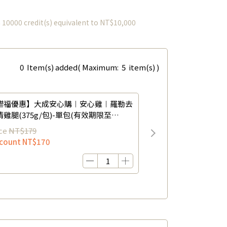
m
10000
credit(s) equivalent to
NT$10,000
0
Item(s) added
( Maximum:
5
item(s) )
惜福優惠】大成安心購︱安心雞︱羅勒去
清雞腿(375g/包)-單包(有效期限至
6/12/21)
ce
NT$179
scount
NT$170