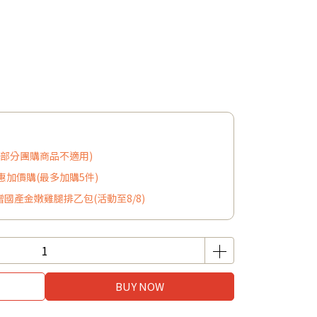
8(部分團購商品不適用)
加價購(最多加購5件)
贈國產金嫩雞腿排乙包(活動至8/8)
BUY NOW