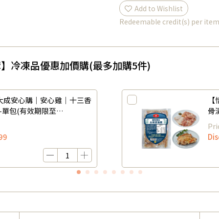
Add to Wishlist
Redeemable credit(s) per ite
惠加價購】冷凍品優惠加價購(最多加購5件)
大成安心購｜安心雞｜十三香
【
包)-單包(有效期限至
骨
202
Pri
99
Di