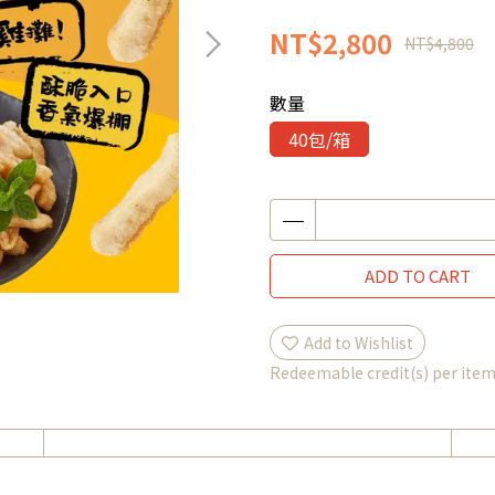
NT$2,800
NT$4,800
數量
40包/箱
ADD TO CART
Add to Wishlist
Redeemable credit(s) per ite