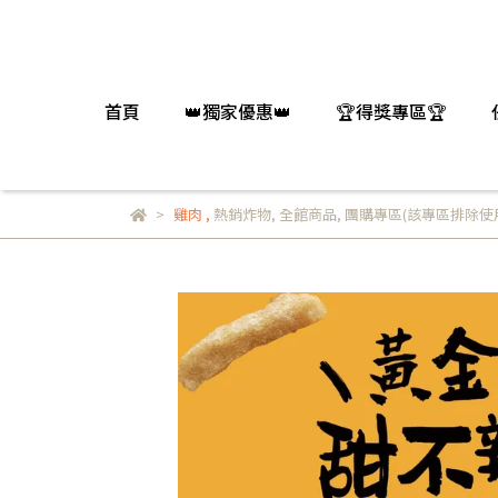
首頁
👑獨家優惠👑
🏆得獎專區🏆
雞肉
,
熱銷炸物
,
全館商品
,
團購專區(該專區排除使