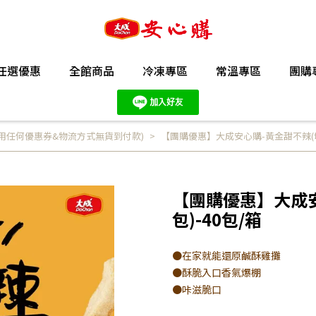
任選優惠
全館商品
冷凍專區
常溫專區
團購
用任何優惠券&物流方式無貨到付款)
【團購優惠】大成安心購-黃金甜不辣(切條)
【團購優惠】大成安心
包)-40包/箱
●在家就能還原鹹酥雞攤
●酥脆入口香氣爆棚
●咔滋脆口