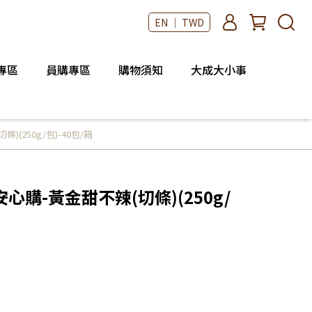
EN ｜ TWD
專區
員購專區
購物須知
大成大小事
(250g/包)-40包/箱
購-黃金甜不辣(切條)(250g/