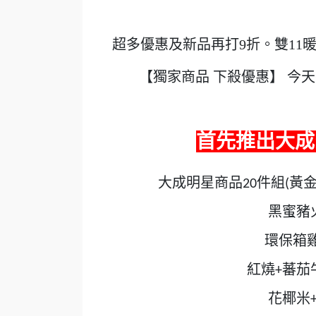
超多優惠及新品再打9折。雙11
【獨家商品 下殺優惠】 今
首先推出
大成
大成明星商品
件組
黃
20
(
黑蜜豬
環保箱
紅燒
蕃茄
+
花椰米