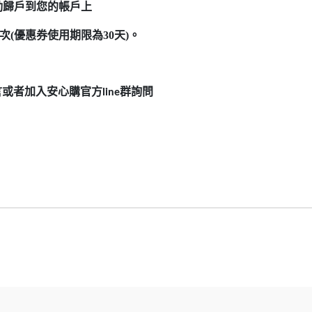
動歸戶到您的帳戶上
(優惠券使用期限為30天)。
言或者加入安心購官方
群詢問
line