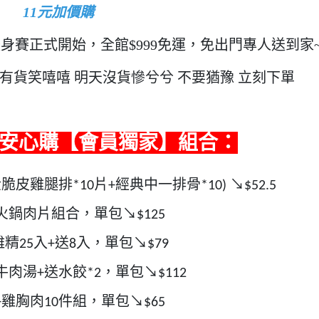
11元加價購
暖身賽正式開始，全館$999免運，免出門專人送到家
天有貨笑嘻嘻 明天沒貨慘兮兮 不要猶豫 立刻下單
安心購【會員獨家】組合：
金脆皮雞腿排
片
經典中一排骨
↘
*10
+
*10)
$52.5
火鍋肉片組合，單包↘
$125
雞精
入
送
入，單包↘
25
+
8
$79
牛肉湯
送水餃
，單包↘
+
*2
$112
雞胸肉
件組，單包↘
+
10
$65