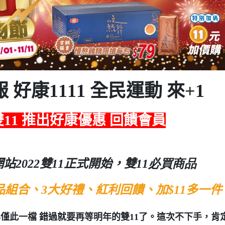
報 好康1111 全民運動 來+1
雙
11
推出好康優惠 回饋會員
網站
2022
雙
11
正式開始，雙
11必買商品
品組合、
3
大好禮、紅利回饋、加
$11
多一件
僅此一檔 錯過就要再等明年的雙
11
了。這次不下手，肯