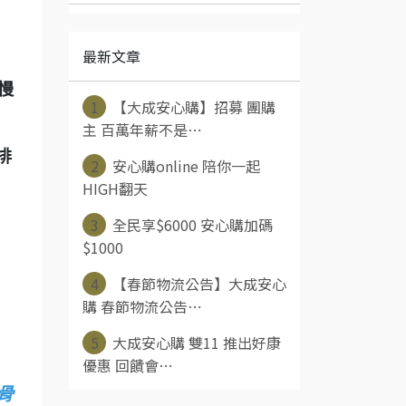
最新文章
慢
1
【大成安心購】招募 團購
主 百萬年薪不是⋯
排
2
安心購online 陪你一起
HIGH翻天
3
全民享$6000 安心購加碼
$1000
4
【春節物流公告】大成安心
購 春節物流公告⋯
5
大成安心購 雙11 推出好康
優惠 回饋會⋯
排骨