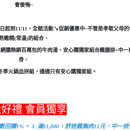
會後悔
~
即日起到
11/11
，全館活動↘促銷優惠中
~
不管是孝敬父母的
熬雞精
(
常溫
)
的組合、
、網購熱銷百萬包的牛肉湯、安心購獨家組合雞腿排
+
中一
骨、
冬季火鍋血拼組，通通只有安心購獨家組。
好禮 會員獨享
紅利點數回饋1%。 3. 滿$1,000，舒迷雞胸肉11元、中一