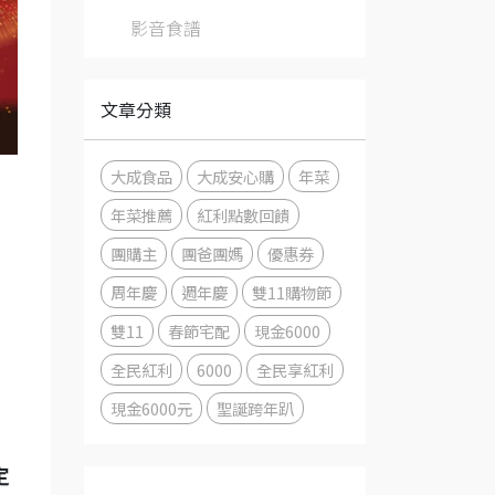
影音食譜
文章分類
大成食品
大成安心購
年菜
年菜推薦
紅利點數回饋
團購主
團爸團媽
優惠券
周年慶
週年慶
雙11購物節
雙11
春節宅配
現金6000
全民紅利
6000
全民享紅利
現金6000元
聖誕跨年趴
定