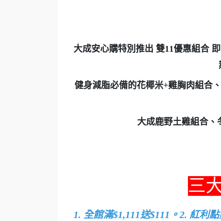
大成安心購特別推出 雙
11
優惠組合 
健身減脂必備的花椰米
+
雞胸肉組合
大成鹿野土雞組合、
三大
1. 全館滿$1,111送$111。2. 