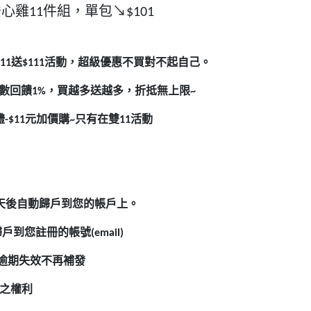
安心雞
件組，單包↘
11
$101
送
活動，超級優惠不買對不起自己。
11
$111
數回饋
，買越多送越多，折抵無上限
1%
~
禮
元加價購
只有在雙
活動
-$11
~
11
天後自動歸戶到您的帳戶上。
歸戶到您註冊的帳號
(email)
逾期失效不再補發
之權利