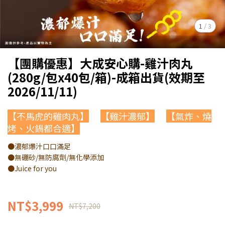
1
/
3
【團購優惠】大成安心購-雞汁肉丸
(280g/包x40包/箱)-成箱出貨(效期至
2026/11/11)
【不馬虎的雞肉丸】
【雞汁濃郁】
【氣炸、燒
烤、火鍋都合適】
●濃郁爆汁口口滿足
●無硼砂/無防腐劑/無化學添加
●Juice for you
NT$3,999
NT$7,200