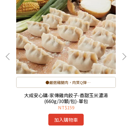
●嚴選雞腿肉，肉質Q彈
●高成本用料，非現成便宜絞肉混充，絕無添加防腐
劑
大
大成安心購-家傳雞肉餃子-香甜玉米濃湯
)
●堅持手工捏花，內餡黃金比例，不用沾醬即美味十
(660g/30顆/包)-單包
足
NT$159
加入購物車