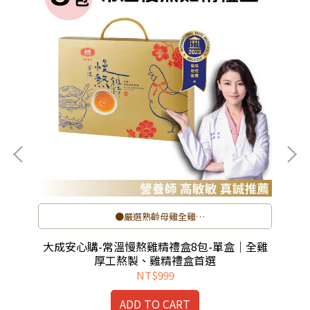
●嚴選熟齡母雞全雞
●十五年雞精製造職人工法
●蛋白質與胺基酸，無傳統雞精的腥味
大
大成安心購-常溫慢熬雞精禮盒8包-單盒｜全雞
厚工熬製、雞精禮盒首選
NT$999
ADD TO CART