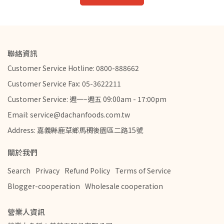
聯絡資訊
Customer Service Hotline: 0800-888662
Customer Service Fax: 05-3622211
Customer Service: 週一~週五 09:00am - 17:00pm
Email: service@dachanfoods.com.tw
Address: 嘉義縣鹿草鄉馬稠後園區二路15號
關於我們
Search
Privacy
Refund Policy
Terms of Service
Blogger-cooperation
Wholesale cooperation
營業人資訊