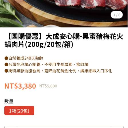
1
/
6
【團購優惠】大成安心購-黑蜜豬梅花火
鍋肉片(200g/20包/箱)
●自然養成240天熟齡
●台灣在地精心飼養，不使用生長激素、瘦肉精
●獨特黑豚油脂香氣，霜降油花黃金比例，纖維細緻入口即化
NT$3,380
NT$5,000
數量
1箱(20包)