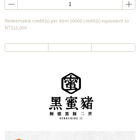
Redeemable credit(s) per item
10000
credit(s) equivalent to
NT$10,000