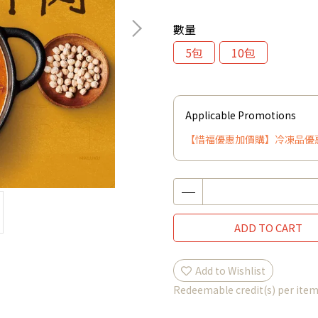
數量
5包
10包
Applicable Promotions
【惜福優惠加價購】冷凍品優惠
ADD TO CART
Add to Wishlist
Redeemable credit(s) per ite