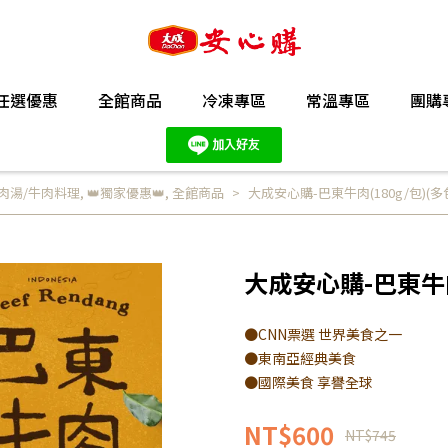
任選優惠
全館商品
冷凍專區
常溫專區
團購
肉湯/牛肉料理
,
👑獨家優惠👑
,
全館商品
大成安心購-巴東牛肉(180g/包)(多
大成安心購-巴東牛肉(
●CNN票選 世界美食之一
●東南亞經典美食
●國際美食 享譽全球
NT$600
NT$745