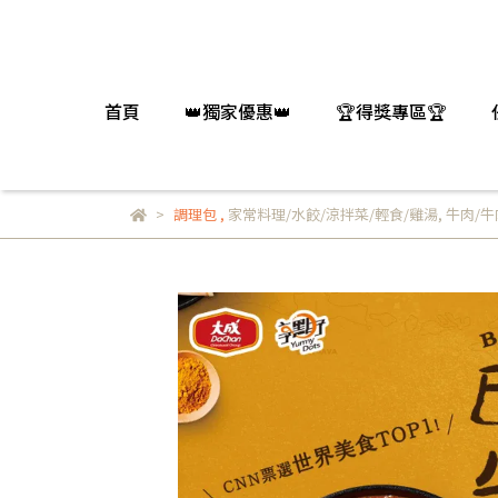
首頁
👑獨家優惠👑
🏆得獎專區🏆
調理包
,
家常料理/水餃/涼拌菜/輕食/雞湯
,
牛肉/牛