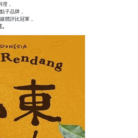
料理，
點子品牌，
媒體評比冠軍，
証。