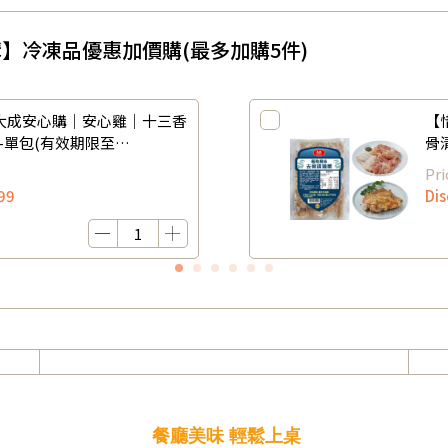
惠加價購】冷凍品優惠加價購(最多加購5件)
大成安心購｜安心雞｜十三香
【
包)-單包(有效期限至
骨
202
Pri
99
Di
餐廳美味 輕鬆上桌