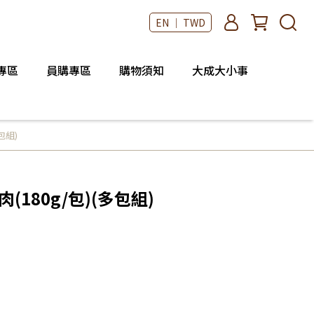
EN ｜ TWD
專區
員購專區
購物須知
大成大小事
包組)
180g/包)(多包組)