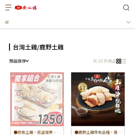
台灣土雞/鹿野土雞
預設排序
共 10 件商品
●即食土雞、低溫慢煮、冰
●鹿野土雞特有品種，黃皮