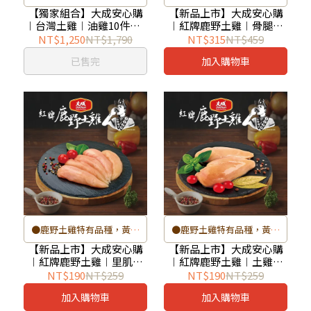
鎮鎖鮮
黃爪，皮薄肉細，油脂甘甜
【獨家組合】大成安心購
【新品上市】大成安心購
︱台灣土雞︱油雞10件組_
︱紅牌鹿野土雞︱骨腿單
●國產土雞
●擁有全台最完整的雞肉溯
油雞腿4+油雞胸3+油雞翅
支切塊400g(400g/1包)
NT$1,250
NT$1,790
NT$315
NT$459
●冷藏解凍，拆袋即食
源系統
3_限量100組(每單限購1
已售完
加入購物車
組)
●鹿野土雞採高標準的生產
管理機制，逐批檢驗
●鹿野土雞特有品種，黃皮
●鹿野土雞特有品種，黃皮
黃爪，皮薄肉細，油脂甘甜
黃爪，皮薄肉細，油脂甘甜
【新品上市】大成安心購
【新品上市】大成安心購
︱紅牌鹿野土雞︱里肌胸
︱紅牌鹿野土雞︱土雞胸
●擁有全台最完整的雞肉溯
●擁有全台最完整的雞肉溯
300g(300g/1包)-單包
300g(300g/1包)-單包
NT$190
NT$259
NT$190
NT$259
源系統
源系統
加入購物車
加入購物車
●鹿野土雞採高標準的生產
●鹿野土雞採高標準的生產