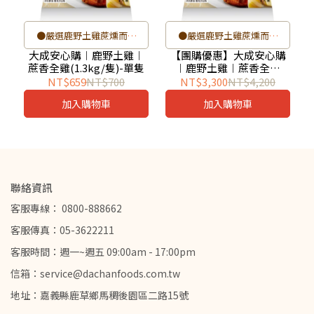
●嚴選鹿野土雞蔗燻而成
●嚴選鹿野土雞蔗燻而成
●黃嫩香甜，散發清甜蔗香
●黃嫩香甜，散發清甜蔗香
大成安心購︱鹿野土雞︱
【團購優惠】大成安心購
蔗香全雞(1.3kg/隻)-單隻
︱鹿野土雞︱蔗香全雞
味
味
(1.3kg/隻*6隻/箱)_全熟 拜
NT$659
NT$700
NT$3,300
NT$4,200
●全雞含頭爪，拜拜的好選
●全雞含頭爪，拜拜的好選
拜 全雞 煙燻 微波
加入購物車
加入購物車
擇
擇
●一雞多吃
●一雞多吃
聯絡資訊
客服專線： 0800-888662
客服傳真：05-3622211
客服時間：週一~週五 09:00am - 17:00pm
信箱：service@dachanfoods.com.tw
地址：嘉義縣鹿草鄉馬稠後園區二路15號