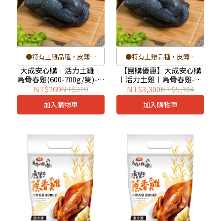
●特有土雞品種，皮薄肉
●特有土雞品種，皮薄肉
細，油脂甘甜
細，油脂甘甜
大成安心購︱活力土雞︱
【團購優惠】大成安心購
烏骨春雞(600-700g/隻)-單
︱活力土雞︱烏骨春雞-16
●春雞飼養期約4-6週
●春雞飼養期約4-6週
隻｜未切/去頭/去尾/去腳
隻/箱（600-700g/隻，未
NT$269
NT$319
NT$3,300
NT$5,104
●肉質較一般成年土雞更為
●肉質較一般成年土雞更為
｜進補首選
切／去頭／去尾／去腳)-成
加入購物車
加入購物車
箱出貨
軟嫩與細緻
軟嫩與細緻
●小家庭料理，份量剛剛好
●小家庭料理，份量剛剛好