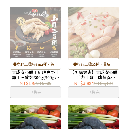
管理機制，逐批檢驗
管理機制，逐批檢驗
●鹿野土雞特有品種，黃皮
●特有土雞品種，黃皮黃
黃爪，皮薄肉細，油脂甘甜
爪，皮薄肉細，油脂甘甜
大成安心購︱紅牌鹿野土
【團購優惠】大成安心購
雞︱三節翅300g(300g/1
︱活力土雞︱傳統春雞
●擁有全台最完整的雞肉溯
●春雞飼養期約4-6週
包)
(600-700g/隻)-16隻/箱︱
NT$175
NT$289
NT$3,984
NT$5,104
源系統
●肉質較一般成年土雞更為
童子雞︱成箱出貨︱
已售完
已售完
●鹿野土雞採高標準的生產
軟嫩與細緻
管理機制，逐批檢驗
●小家庭料理，份量剛剛好