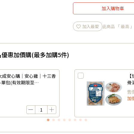
加入購物車
加入最愛
此商品 「 最高
優惠加價購(最多加購5件)
大成安心購｜安心雞｜十三香
【
包)-單包(有效期限至
骨
202
售
加