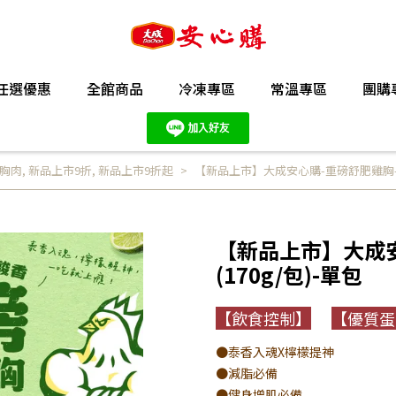
任選優惠
全館商品
冷凍專區
常溫專區
團購
胸肉
,
新品上市9折
,
新品上市9折起
【新品上市】大成安心購-重磅舒肥雞胸-泰
【新品上市】大成
(170g/包)-單包
【飲食控制】
【優質蛋
●泰香入魂X檸檬提神
●減脂必備
●健身增肌必備