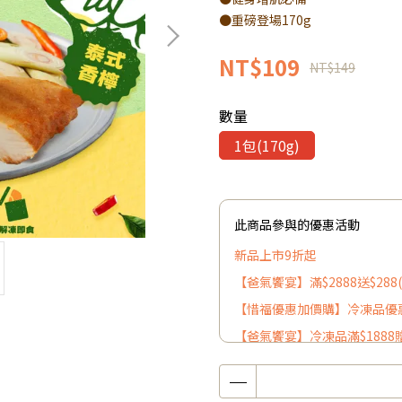
●重磅登場170g
NT$109
NT$149
數量
1包(170g)
此商品參與的優惠活動
新品上市9折起
【爸氣饗宴】滿$2888送$28
【惜福優惠加價購】冷凍品優惠
【爸氣饗宴】冷凍品滿$1888