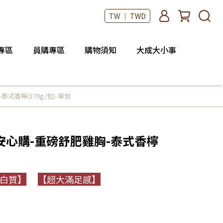
TW ｜ TWD
專區
員購專區
購物須知
大成大小事
式香檸(170g/包)-單包
安心購-重磅舒肥雞胸-泰式香檸
白質】
【超大滿足感】