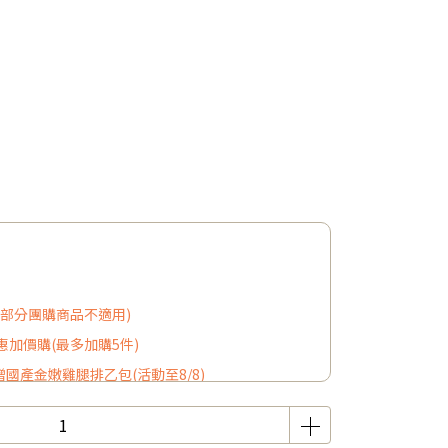
8(部分團購商品不適用)
加價購(最多加購5件)
贈國產金嫩雞腿排乙包(活動至8/8)