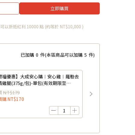
立即購買
 」可以折抵紅利
10000
點 (約等於
NT$10,000
)
已加購
0
件
(本區商品可以加購
5
件)
惜福優惠】大成安心購︱安心雞︱羅勒去
清雞腿(375g/包)-單包(有效期限至
6/12/21)
價
NT$179
價購
NT$170