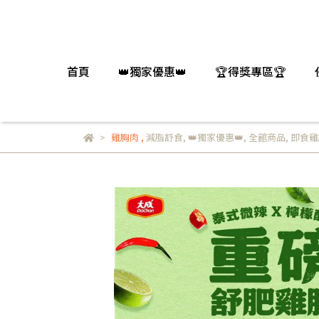
首頁
👑獨家優惠👑
🏆得獎專區🏆
雞胸肉
,
減脂舒食
,
👑獨家優惠👑
,
全館商品
,
即食雞